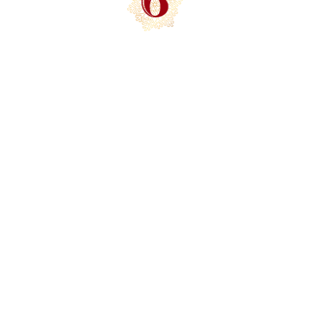
НОВОГОДНИЕ
ФОТОЗОНЫ
Воспользуйтесь большим количеством
сказочных фотозон для создания
уникальных фото и новогодних
видеопоздравлений